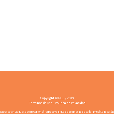
Copyright © RE.uy 2019
Términos de uso - Política de Privacidad
actas serán las que se expresen en el respectivo título de propiedad de cada inmueble. Todas las